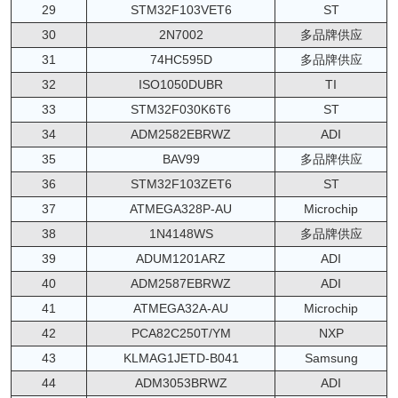
29
STM32F103VET6
ST
30
2N7002
多品牌供应
31
74HC595D
多品牌供应
32
ISO1050DUBR
TI
33
STM32F030K6T6
ST
34
ADM2582EBRWZ
ADI
35
BAV99
多品牌供应
36
STM32F103ZET6
ST
37
ATMEGA328P-AU
Microchip
38
1N4148WS
多品牌供应
39
ADUM1201ARZ
ADI
40
ADM2587EBRWZ
ADI
41
ATMEGA32A-AU
Microchip
42
PCA82C250T/YM
NXP
43
KLMAG1JETD-B041
Samsung
44
ADM3053BRWZ
ADI