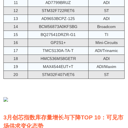
11
AD7799BRUZ
ADI
12
STM32F722RET6
ST
13
AD9653BCPZ-125
ADI
14
BCM56873A0KFSBG
Broadcom
15
BQ27541DRZR-G1
TI
16
GP2S1+
Mini-Circuits
17
TMCS130A-TA-T
ADI/Trinamic
18
HMC536MS8GETR
ADI
19
MAX4544EUT+T
ADI/Maxim
20
STM32F407VET6
ST
3月创芯指数库存量增长与下降TOP 10：可见市
场供求变化态势