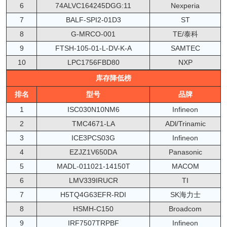
6
74ALVC164245DGG:11
Nexperia
7
BALF-SPI2-01D3
ST
8
G-MRCO-001
TE/泰科
9
FTSH-105-01-L-DV-K-A
SAMTEC
10
LPC1756FBD80
NXP
库存降低榜
排名
型号
品牌
1
ISC030N10NM6
Infineon
2
TMC4671-LA
ADl/Trinamic
3
ICE3PCS03G
Infineon
4
EZJZ1V650DA
Panasonic
5
MADL-011021-14150T
MACOM
6
LMV339IRUCR
TI
7
H5TQ4G63EFR-RDI
SK海力士
8
HSMH-C150
Broadcom
9
IRF7507TRPBF
Infineon