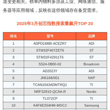
道变更相关。榜单内物料多涉及工业、网络通信、服
务器等应用领域，反映在这些领域存在备货需求。
2025年3月创芯指数搜索量飙升TOP 20
排名
型号
品牌
1
ADPD188BI-ACEZR7
ADI
2
STM32F407ZET6
ST
3
STM32F42911T6
ST
4
SS24-0B00-02
Broadcom
5
AD202JY
ADI
6
JN5168/001
NXP
7
TCAN1043ADMTRQ1
TI
8
NRFS2810-QCAA-R
Nordic
9
TL072CP
TI
10
K4F6E3S4HM-MGCJ
Samsung