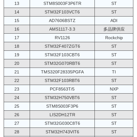
13
STM8S003F3P6TR
ST
14
STM32F103VCT6
ST
15
AD7606BSTZ
ADI
16
AMS1117-3.3
多品牌供应
17
RV1126
Rockchip
18
STM32F407ZGT6
ST
19
STM32F103CBT6
ST
20
STM32G070RBT6
ST
21
TMS320F28335PGFA
TI
22
STM32F103RBT6
ST
23
PCF8563T/5
NXP
24
STM32H750VBT6
ST
25
STM8S003F3P6
ST
26
LIS2DH12TR
ST
27
STM32G030C8T6
ST
28
STM32H743VIT6
ST