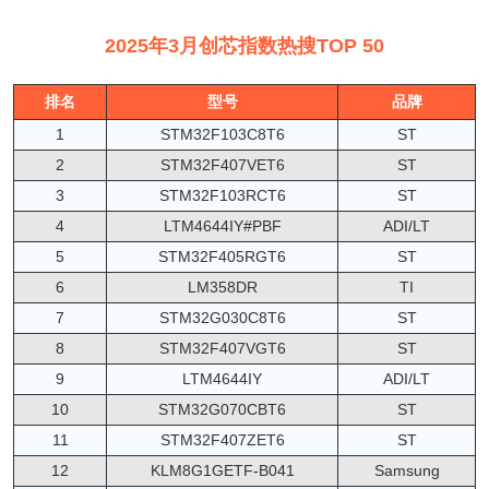
2025年3月创芯指数热搜TOP 50
排名
型号
品牌
1
STM32F103C8T6
ST
2
STM32F407VET6
ST
3
STM32F103RCT6
ST
4
LTM4644IY#PBF
ADI/LT
5
STM32F405RGT6
ST
6
LM358DR
TI
7
STM32G030C8T6
ST
8
STM32F407VGT6
ST
9
LTM4644IY
ADI/LT
10
STM32G070CBT6
ST
11
STM32F407ZET6
ST
12
KLM8G1GETF-B041
Samsung