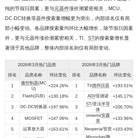
纯的节假日因素，更与
元器件
涨价潮紧密相关，MCU、
DC-DC转换等器件搜索量增幅更为突出，内部排名仅有局
部小幅变动。各品牌搜索量均环比大幅增长，除节假日因素
外，更与元器件涨价潮紧密相关，TI、
ST
的搜索量增长显
著强于其他品牌，整体内部排名则仅有局部变动。
2026年3月热门品类
2026年3月热门品牌
排名
品类名称
环比变化
排名
品牌名称
环比变化
微控制器
(MC
TI/
德州仪器
1
+224.26%
1
+193.51%
U)
Flash(闪存)
ADI
/亚德诺
2
+130.18%
2
+145.17%
ST
/意法
半导
DC-DC转换器
3
+197.86%
3
+206.70%
体
onsemi/
安森
4
MOSFET
+147.06%
4
+133.96%
美
运算放大器
Nexperia/安世
5
+163.61%
5
+103.43%
Microchip
/微