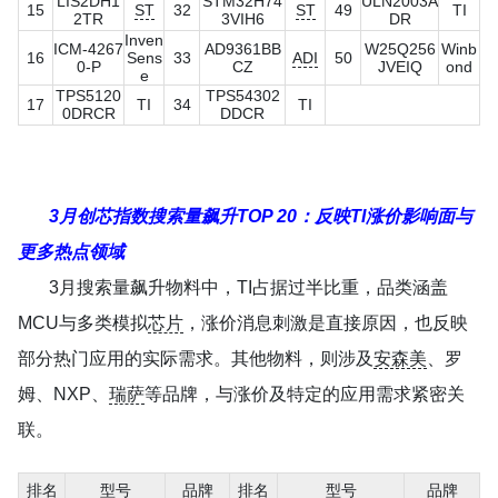
LIS2DH1
STM32H74
ULN2003A
15
ST
32
ST
49
TI
2TR
3VIH6
DR
Inven
ICM-4267
AD9361BB
W25Q256
Winb
16
Sens
33
ADI
50
0-P
CZ
JVEIQ
ond
e
TPS5120
TPS54302
17
TI
34
TI
0DRCR
DDCR
3月创芯指数搜索量飙升TOP 20：反映TI涨价影响面与
更多热点领域
3月搜索量飙升物料中，TI占据过半比重，品类涵盖
MCU与多类模拟
芯片
，涨价消息刺激是直接原因，也反映
部分热门应用的实际需求。其他物料，则涉及
安森美
、罗
姆、NXP、
瑞萨
等品牌，与涨价及特定的应用需求紧密关
联。
排名
型号
品牌
排名
型号
品牌