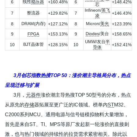
线性
稳压器
6
+160.48%
6
+148.42%
芯
Infineon/
英飞
整流器
7
+129.82%
7
+146.43%
凌
DRAM(内存)
Micron/
美光
8
+127.12%
8
+123.39%
Diodes
/美台
9
FPGA
+153.13%
9
+158.65%
UMW/友台
半
BJT晶体管
10
+128.15%
10
+152.41%
导体
3月创芯指数热搜TOP 50：涨价潮主导格局分布，热点
呈现迁移与扩展
3月，
元器件
涨价潮主导热搜TOP 50型号的分布，热点
从原先的
存储
器拓展至更广泛的IC领域。榜单内
ST
M32、
C2000系列MCU、通用电源与信号链模拟物料大量增加，
首先是来自ST、TI、MPS等原厂发起新一轮涨价的直接刺
激，也与热门领域的持续性的拉货需求紧密相关。除此以