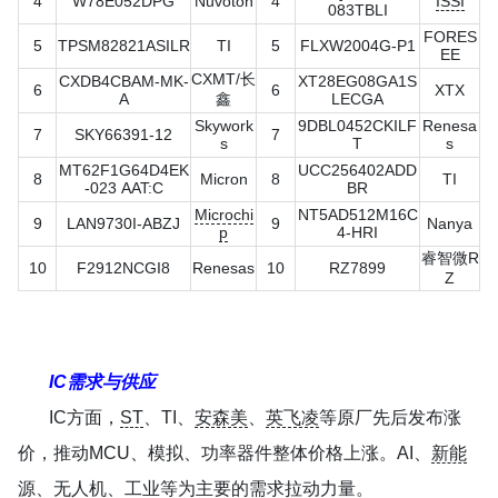
4
W78E052DPG
Nuvoton
4
ISSI
083TBLI
FORES
5
TPSM82821ASILR
TI
5
FLXW2004G-P1
EE
CXMT/长
CXDB4CBAM-MK-
XT28EG08GA1S
6
6
XTX
A
鑫
LECGA
Skywork
9DBL0452CKILF
Renesa
7
SKY66391-12
7
s
T
s
MT62F1G64D4EK
UCC256402ADD
8
Micron
8
TI
-023 AAT:C
BR
Microchi
NT5AD512M16C
9
LAN9730I-ABZJ
9
Nanya
p
4-HRI
睿智微R
10
F2912NCGI8
Renesas
10
RZ7899
Z
IC需求与供应
IC方面，
ST
、TI、
安森美
、
英飞凌
等原厂先后发布涨
价，推动MCU、模拟、功率器件整体价格上涨。AI、
新能
源
、
无人机
、工业等为主要的需求拉动力量。