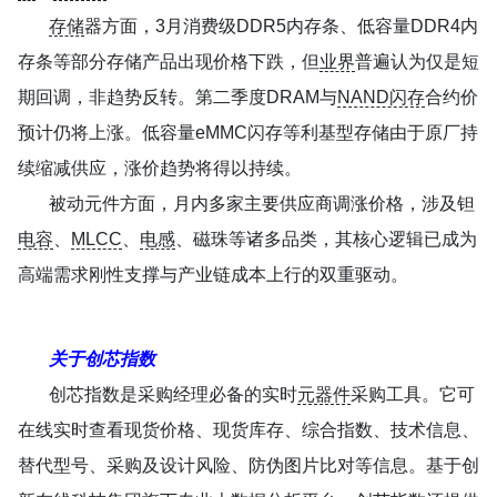
存储
器方面，3月消费级DDR5内存条、低容量DDR4内
存条等部分存储产品出现价格下跌，但
业界
普遍认为仅是短
期回调，非趋势反转。第二季度DRAM与
NAND闪存
合约价
预计仍将上涨。低容量eMMC闪存等利基型存储由于原厂持
续缩减供应，涨价趋势将得以持续。
被动元件方面，月内多家主要供应商调涨价格，涉及钽
电容
、
MLCC
、
电感
、磁珠等诸多品类，其核心逻辑已成为
高端需求刚性支撑与产业链成本上行的双重驱动。
关于创芯指数
创芯指数是采购经理必备的实时
元器件
采购工具。它可
在线实时查看现货价格、现货库存、综合指数、技术信息、
替代型号、采购及设计风险、防伪图片比对等信息。基于创