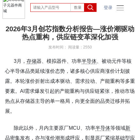
登录
2026年3月创芯指数分析报告—涨价潮驱动
热点重构，供应链变革深化加强
发布时间：
阅读量：2550
3月，
存储
器、模拟器件、功率
半导体
、被动元件等核
心半导体品类延续涨价态势，诸多核心供应商涨价计划披
露。本轮涨价折射出成本驱动、需求拉动、产能重构等多重
要素。AI需求爆发引起的产能重构与供应链紧张，推动市场
热点从存储器主导的单一格局，向更全面的品类迁移并拓
展。
除此以外，月内主要原厂MCU、功率
半导体
等领域
新
品
密集发布，亦与涨价潮形成呼应，彰显原厂紧缩基础型应