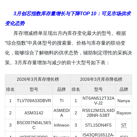
3月创芯指数库存量增长与下降TOP 10：可见市场供求
变化态势
库存增减榜单呈现出月内库存变化最大的型号。根据
“综合指数”中具体型号的搜索量、价格与库存量的联动变
化，能够综合了解物料的供求态势，辅助制定理性的采购决
策。3月库存量增加与减少的前十大型号如下表：
2026年3月库存增长榜
2026年3月库存降低榜
排名
型号
品牌
排名
型号
品牌
NT6AN512T32A
1
TLV709A33DBVR
TI
1
Nanya
V-J2
ASMEDI
RS512M32LX4D
2
ASM3142
2
Rayson
A
2BNR-53BT
BSC007N04LS6S
3
Infineon
3
STL15DN4F5
ST
C
IS43QR16512A-