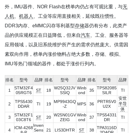
外，IMU器件、NOR Flash在榜单内仍占有可观比重，与
无
人机
、
机器人
、工业等应用直接相关，延续既往惯性。
DDR3内存、eMMC闪存等利基型
存储
器仍有分布，此类产
品的供应规模正在日益降低，但来自
汽车
、工业、服务器等
应用领域，以及旧系统维护所产生的需求仍然庞大。供需因
素双向作用，榜单内涨价物料占绝大多数，存储、模拟、
IMU等热门领域的器件，都处于涨价行列内。
排名
型号
品牌
排名
型号
品牌
排名
型号
品牌
STM32F4
W25Q32JV
Winb
TPS82085
1
ST
18
35
TI
05RGT6
SSIQ
ond
SILR
安世
TPS5430
MP9943GQ
PRTR5V0
半导
2
TI
19
MPS
36
DDAR
-Z
U2X
体
STM32F1
W25N01GV
Winb
TPS54331
3
ST
20
37
TI
03C8T6
ZEIG
ond
DR
Inven
ICM-4268
TPA3116D
4
Sens
21
LIS3DHTR
ST
38
TI
8-P
2DADR