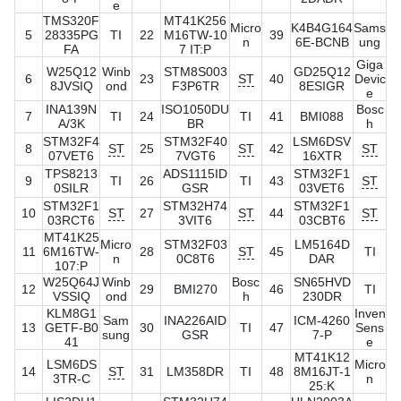
e
TMS320F
MT41K256
Micro
K4B4G164
Sams
5
28335PG
TI
22
M16TW-10
39
n
6E-BCNB
ung
FA
7 IT:P
Giga
W25Q12
Winb
STM8S003
GD25Q12
6
23
ST
40
Devic
8JVSIQ
ond
F3P6TR
8ESIGR
e
INA139N
ISO1050DU
Bosc
7
TI
24
TI
41
BMI088
A/3K
BR
h
STM32F4
STM32F40
LSM6DSV
8
ST
25
ST
42
ST
07VET6
7VGT6
16XTR
TPS8213
ADS1115ID
STM32F1
9
TI
26
TI
43
ST
0SILR
GSR
03VET6
STM32F1
STM32H74
STM32F1
10
ST
27
ST
44
ST
03RCT6
3VIT6
03CBT6
MT41K25
Micro
STM32F03
LM5164D
11
6M16TW-
28
ST
45
TI
n
0C8T6
DAR
107:P
W25Q64J
Winb
Bosc
SN65HVD
12
29
BMI270
46
TI
VSSIQ
ond
h
230DR
KLM8G1
Inven
Sam
INA226AID
ICM-4260
13
GETF-B0
30
TI
47
Sens
sung
GSR
7-P
41
e
MT41K12
LSM6DS
Micro
14
ST
31
LM358DR
TI
48
8M16JT-1
3TR-C
n
25:K