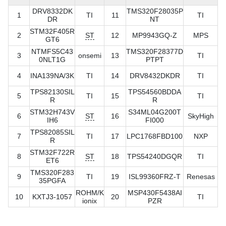
DRV8332DK
TMS320F28035P
1
TI
11
TI
DR
NT
STM32F405R
2
ST
12
MP9943GQ-Z
MPS
GT6
NTMFS5C43
TMS320F28377D
3
onsemi
13
TI
0NLT1G
PTPT
4
INA139NA/3K
TI
14
DRV8432DKDR
TI
TPS82130SIL
TPS54560BDDA
5
TI
15
TI
R
R
STM32H743V
S34ML04G200T
6
ST
16
SkyHigh
IH6
FI000
TPS82085SIL
7
TI
17
LPC1768FBD100
NXP
R
STM32F722R
8
ST
18
TPS54240DGQR
TI
ET6
TMS320F283
9
TI
19
ISL99360FRZ-T
Renesas
35PGFA
ROHM/K
MSP430F5438AI
10
KXTJ3-1057
20
TI
ionix
PZR