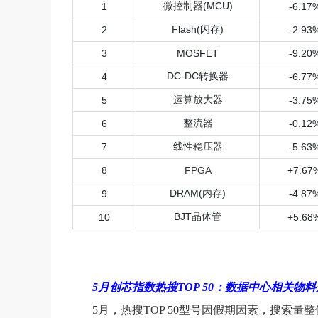
微控制器
(MCU)
1
-6.17
Flash(闪存)
2
-2.93
3
MOSFET
-9.20
DC-DC转换器
4
-6.77
运算放大器
5
-3.75
整流器
6
-0.12
线性
稳压器
7
-5.63
8
FPGA
+7.67
DRAM(内存)
9
-4.87
BJT晶体管
10
+5.68
5月创芯指数热搜TOP 50：数据中心相关
5月，热搜TOP 50型号因假期因素，搜索