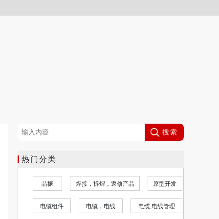
搜索
热门分类
电阻器
电容器
电感器
电位器
晶振
电池产品
光电元件
电源-内外部
电缆组