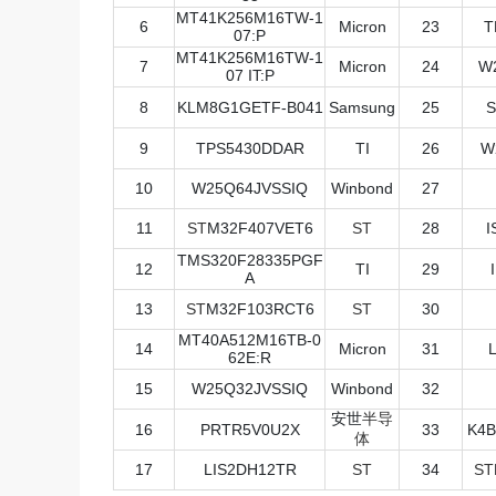
MT41K256M16TW-1
6
Micron
23
T
07:P
MT41K256M16TW-1
7
Micron
24
W
07 IT:P
8
KLM8G1GETF-B041
Samsung
25
S
9
TPS5430DDAR
TI
26
W
10
W25Q64JVSSIQ
Winbond
27
11
ST
M32F407VET6
ST
28
I
TMS320F28335PGF
12
TI
29
A
13
ST
M32F103RCT6
ST
30
MT40A512M16TB-0
14
Micron
31
62E:R
15
W25Q32JVSSIQ
Winbond
32
安世
半导
16
PRTR5V0U2X
33
K4B
体
17
LIS2DH12TR
ST
34
ST