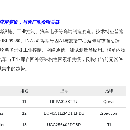
高端应用赛道，与原厂涨价强关联
础设施、工业控制、
汽车
电子等高端制造赛道。技术特征普遍
萨
ISL99380、INA241等型号因AI与数据中心延伸需求而活跃；
物料多涉及工业控制、网络通信、测试测量等应用。榜单内物
汽车与工业库存回补等结构性因素相共振，反映出当前
元器件
域集中的趋势。
排名
型号
品牌
11
RFPA0133TR7
Qorvo
as
12
BCM53112MB1ILFBG
Broadcom
ks
13
UCC256402DDBR
TI