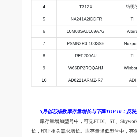
络明
4
T31ZX
5
INA241A2IDDFR
TI
6
10M08SAU169A7G
Alter
7
PSMN2R3-100SSE
Nexper
8
REF200AU
TI
9
W66DP2RQQAHJ
Winbo
10
AD8221
ARM
Z-R7
ADI
5月创芯指数库存量增长与下降TOP 10：反
库存量增加型号中，可见FTDI、
ST
、Skywor
长，印证相关需求增长。库存量降低型号中，
存