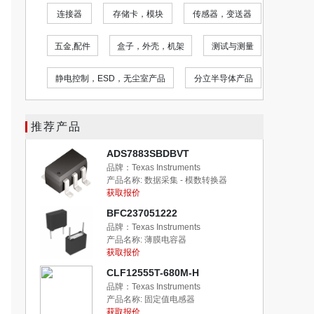
电路保护
音频产品
变压器
连接器
线路保护
电机,驱动模块
风扇，热管理
五金,配
开关
继电器
工具
套件
静电控
推荐产品
ADS7883SBDBVT
品牌：Texas Instruments
产品名称:
数据采集 - 模数转换器
获取报价
BFC237051222
品牌：Texas Instruments
产品名称:
薄膜电容器
获取报价
CLF12555T-680M-H
品牌：Texas Instruments
产品名称:
固定值电感器
获取报价