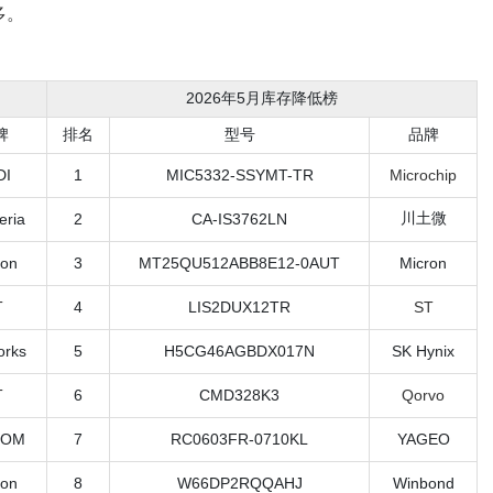
多。
2026年5月库存降低榜
牌
排名
型号
品牌
DI
1
MIC5332-SSYMT-TR
Microchip
川土微
eria
2
CA-IS3762LN
ron
3
MT25QU512ABB8E12-0AUT
Micron
T
4
LIS2DUX12TR
ST
orks
5
H5CG46AGBDX017N
SK Hynix
T
6
CMD328K3
Qorvo
COM
7
RC0603FR-0710KL
YAGEO
ron
8
W66DP2RQQAHJ
Winbond