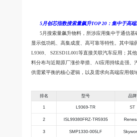
5月创芯指数搜索量飙升TOP 20：集中于
5月搜索量飙升物料，所涉应用集中于通信基
显示低功耗、高集成度、高可靠等特性。其中
瑞
L9369、 SZESD1L001等直接关联
汽车
应用；其他
料分布与近期原厂涨价举措、AI应用持续走强、
供需紧平衡的核心逻辑，以及需求向高端应用领
排名
型号
品牌
1
L9369-TR
ST
2
ISL99380FRZ-TR5935
Renes
3
SMP1330-005LF
Skywor