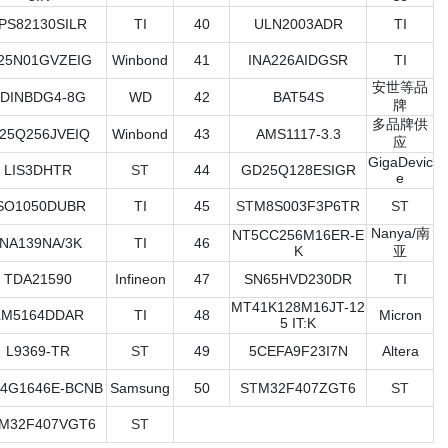
PS82130SILR
TI
40
ULN2003ADR
TI
25N01GVZEIG
Winbond
41
INA226AIDGSR
TI
安世等品
DINBDG4-8G
WD
42
BAT54S
牌
多品牌供
25Q256JVEIQ
Winbond
43
AMS1117-3.3
应
GigaDevic
LIS3DHTR
ST
44
GD25Q128ESIGR
e
SO1050DUBR
TI
45
ST
M8S003F3P6TR
ST
Nanya/南
NT5CC256M16ER-E
INA139NA/3K
TI
46
K
亚
TDA21590
Infineon
47
SN65HVD230DR
TI
MT41K128M16JT-12
LM5164DDAR
TI
48
Micron
5 IT:K
L9369-TR
ST
49
5CEFA9F23I7N
Altera
4G1646E-BCNB
Samsung
50
ST
M32F407ZGT6
ST
M32F407VGT6
ST