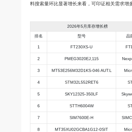
料搜索量环比显著增长来看，可印证相关需求增
2026年5月库存增长榜
排名
型号
品
1
FT230XS-U
FT
2
PMEG3020EJ,115
Nexp
3
MT53E256M32D1KS-046 AUT:L
Mic
4
ST
M32L552RET6
S
5
SKY12325-350LF
Skyw
6
ST
TH6004W
S
7
SIM7600E-H
SIM
8
MT35XU02GCBA1G12-0SIT
Mic