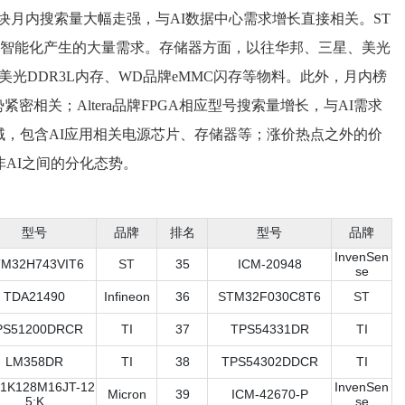
0功率级模块月内搜索量大幅走强，与AI数据中心需求增长直接相关。
ST
智能化产生的大量需求。
存储
器方面，以往华邦、
三星
、
美光
光DDR3L内存、WD品牌eMMC闪存等物料。此外，月内榜
紧密相关；Altera品牌
FPGA
相应型号搜索量增长，与AI需求
，包含AI应用相关电源芯片、存储器等；涨价热点之外的价
非AI之间的分化态势。
型号
品牌
排名
型号
品牌
InvenSen
T
M32H743VIT6
ST
35
ICM-20948
se
TDA21490
Infineon
36
ST
M32F030C8T6
ST
PS51200DRCR
TI
37
TPS54331DR
TI
LM358DR
TI
38
TPS54302DDCR
TI
1K128M16JT-12
InvenSen
Micron
39
ICM-42670-P
5:K
se