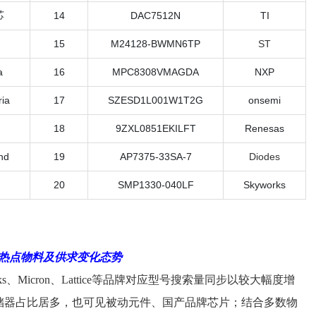
芯
14
DAC7512N
TI
15
M24128-BWMN6TP
ST
a
16
MPC8308VMAGDA
NXP
ia
17
SZESD1L001W1T2G
onsemi
18
9ZXL0851EKILFT
Renesas
nd
19
AP7375-33SA-7
Diodes
20
SMP1330-040LF
Skyworks
映热点物料及供求变化态势
ks、Micron、
Lattice
等品牌对应型号搜索量同步以较大幅度增
储
器占比居多，也可见被动元件、国产品牌
芯片
；结合多数物