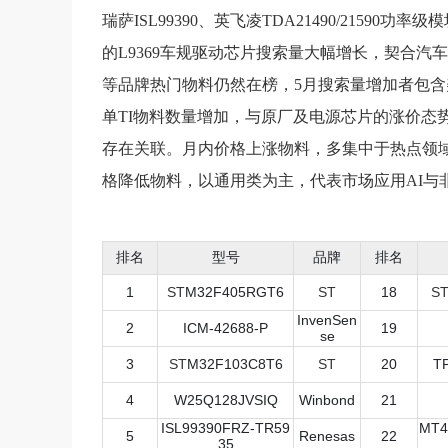
瑞萨
ISL99390、
英飞凌
TDA21490/2159
的L9369车规驱动
芯片
搜索量大幅增长，契合
汽车
等品牌热门物料仍然在榜，5月搜索量增加者包含美
单TI物料数量增加，与原厂及电源
芯片
的涨价态势
存在关联。月内价格上涨物料，多集中于热点领域
格降低物料，以通用类为主，代表市场应用AI与
排名
型号
品牌
排名
1
ST
M32F405RGT6
ST
18
S
InvenSen
2
ICM-42688-P
19
se
3
ST
M32F103C8T6
ST
20
T
4
W25Q128JVSIQ
Winbond
21
ISL99390FRZ-TR59
MT4
5
Renesas
22
35