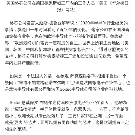
美国格芯公司在德国德累斯顿工厂内的工作人员（美国《华尔街日
报》网站）
格芯公司发言人延斯·德鲁兹解释说：“2020年半导体行业经历的
事情，就是用一年时间看到了近10年的变化。”这家公司在美国和新
加坡都有业务，也在为欧洲半导体产业的强化振臂而呼。德鲁兹
称：“欧洲最终明白需要一定程度的自主。世界上所有主要地区（美
国、韩国、中国和新加坡）都在扶持微电子产业。”通过欧盟资金的
支持，格芯公司打算对德累斯顿工厂追加投资逾10亿欧元，希望五
年内让其产能翻倍。
如果是一个法国人的话，在参观“萨克森硅谷”时很难不提出一个
疑问：“难道不知道格勒诺布尔吗？”那里是法国微电子产业中心，也
是意法半导体有限公司和法国Soitec半导体公司等企业的驻扎地。
Soitec总裁保罗·布德尔期待着欧洲微电子行业的“春天”。他解释
说：“应该搞清楚，半导体世界就像一条双头龙。一方面，芯片越做
越小，欧洲长期以来已经落后了，主要厂家都在亚洲；另一方面，
就是‘更大’的芯片，即可以拥有更多功能的芯片，这是欧洲拥有一定
领先的范畴。”