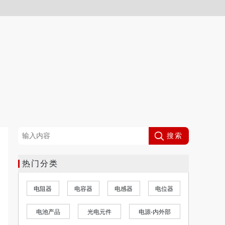
搜索
热门分类
电容器
电感器
电位器
晶振
焊接，拆焊，返
品
光电元件
电源-内外部
电缆组件
电缆，电线