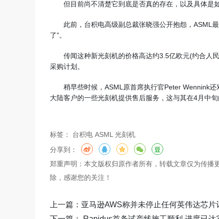
但目前尚不清楚它到底是否真的存在，以及具体是如
此前，台积电高级副总裁张晓强公开抱怨，ASML
了”。
传闻这种新光刻机的价格高达约3.5亿欧元(约合人民
采购计划。
稍早些时候，ASML原首席执行官Peter Wenn
大陆客户的一些光刻机提供售后服务，这与其在4月中
标签：
台积电
ASML
光刻机
分享到：
郑重声明：本文版权归原作者所有，转载文章仅为传播
除，感谢您的关注！
上一篇：亚马逊AWS称并未停止任何英伟达芯片
下一篇： Rapidus首条试产线施工顺利 进度已达