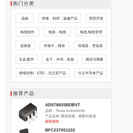
热门分类
晶振
焊接，拆焊，返修产品
原型开发
开发板
电缆组件
电缆，电线
电缆,电线管理
工业自动化与
连接器
存储卡，模块
传感器，变送器
电感元件,
五金,配件
盒子，外壳，机架
测试与测量
光学检测设备
静电控制，ESD，无尘室产品
分立半导体产品
嵌入式电脑
推荐产品
ADS7883SBDBVT
品牌：Texas Instruments
产品名称:
数据采集 - 模数转换器
获取报价
BFC237051222