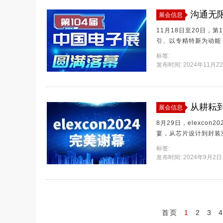
展会信息
11月18日至20日，
引、以专精特新为动能
了大批知名企业与专业观众参与
标签:
展位坐落于E2展厅B
发布时间: 2024年11月22日
务的同时，更以开放姿
展会，集团公司重点为
从耕耘到
展会信息
8月29日，elexc
宴，从芯片设计到封装
业的最新科技成果与未
标签:
形成共生共赢产业生态
发布时间: 2024年9月2日 
首页
1
2
3