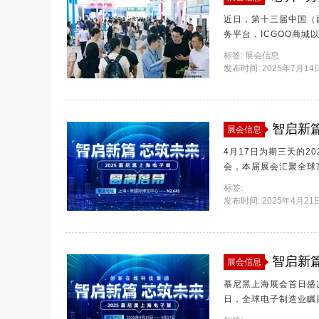
近日，第十三届中国（
务平台，ICGOO商
购、技术支持和产业服
标签:
展会信息
发布时间: 2025年7月14日 
智启新篇
展会信息
4月17日为期三天的
会，本届展会汇聚全球顶尖的电子科技企业
向标地位 创新在线科技集团此次以N2馆645号展位为舞台，通过系统性呈现全产业链生态服务体
标签:
系，成为展会焦点之一
发布时间: 2025年4月21日 
智启新篇
展会信息
慕尼黑上海展会首日盛况速递，创新
日，全球电子制造业瞩
本次展会吸引众多行业领军