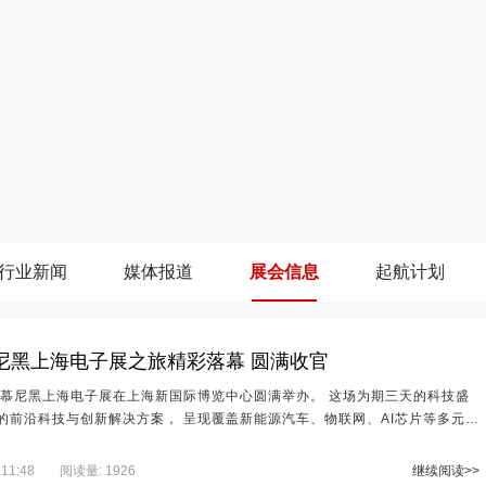
行业新闻
媒体报道
展会信息
起航计划
慕尼黑上海电子展之旅精彩落幕 圆满收官
日，慕尼黑上海电子展在上海新国际博览中心圆满举办。 这场为期三天的科技盛
的前沿科技与创新解决方案， 呈现覆盖新能源汽车、物联网、AI芯片等多元赛
度电子行业创新力量的重要检阅场。 作为深度参与行业发展的践行者， 创新
 完整展出旗下 IC交易网、ICGOO在线商城、创新优选、创
11:48
阅读量: 1926
继续阅读>>