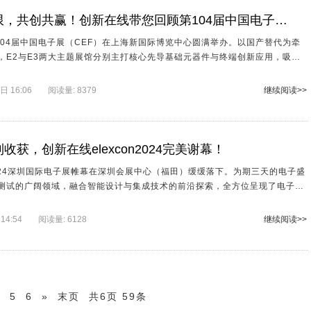
沟通无限，共创共赢！创新在线带您回顾第104届中国电子展之旅
第104届中国电子展（CEF）在上海新国际博览中心圆满举办。以国产替代为牵
，E2与E3两大主题展馆分别主打核心先导基础元器件与终端创新应用，吸引
，共同分享先进理念，致力合作共赢。 本次展会，创新在线科技集团
083，作为电子产业领域杰出的全方位解决方案引领者，在充分展现集团优势服
 16:06
阅读量: 8379
继续阅读>>
态欢迎来自全球的元器件行业同仁前来了解业务、分享见解、参与互动。 本次
业界客户推介旗下四
收获，创新在线elexcon2024完美谢幕！
on2024深圳国际电子展帷幕在深圳会展中心（福田）缓缓落下。为期三天的电子盛
测试的广阔领域，融合智能设计与集成技术的前沿探索，全方位呈现了电子行
来趋势，为电子产业上下游企业搭建一个技术交流与商务合作的综合性平台，
圈。
14:54
阅读量: 6128
继续阅读>>
4
5
6
»
末页
共6页 59条