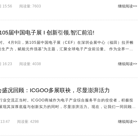
 、ICGOO在线商城、创芯在线检测中心、芯达通供应链、创芯指数等五大核心
15:56
阅读量: 7603
继续阅读>>
制器与高性
 第105届中国电子展 I 创新引领,智汇前沿!
。 4月9日，第105届中国电子展（CEF）在深圳会展中心（福田）拉开帷
新质生产力，赋能元件强基”为主题，汇聚全球电子产业前沿量。 作为业界一流
商 创新在线科技集团携手旗下IC交易网、ICGOO在线商城、创芯在线检测
芯指数 等五大核心事业群 以"9号馆9A020"展位为窗口，通过创新技术与全
16:23
阅读量: 4038
继续阅读>>
化呈现，成为开展首日的焦点。
会盛况回顾：ICGOO多展联袂，尽显澎湃活力
行业交流正当时。ICGOO商城作为电子产业综合服务平台的佼佼者，积极投
展现其深厚底蕴与创新实力的同时，尽显澎湃活力。现在，让我们一同回顾那
！
13:47
阅读量: 4298
继续阅读>>