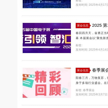
标签:
团携手旗下 IC交易网
发布时间: 2025年4月17日 
事业群 联袂登场N2馆645号展位，而此次更联合AI算力芯片与RISC-V处理器供应商算能
（SOPHON）、微控
2025
展会信息
春回四月天，奋勇正当时
幕 本届展会以“聚焦
的电子产业解决方案提供
标签:
中心、芯达通供应链、创
发布时间: 2025年4月14日 
链服务生态矩阵的立体
春季展
展会信息
阳春三月，万物复苏，
身于多场行业盛会。在
些展会上的精彩瞬间吧
标签:
春季展会
发布时间: 2025年3月7日 