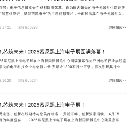
西部）电子信息博览会在成都圆满落幕。作为国内领先的电子元器件供应链服
城以“智慧供应链，赋能西部电子”为主题精彩亮相，全面展示其在电子元器件采
电阻器
电容器
电感器
电位器
务方面的核心优势，成为展会期间备受瞩目的焦点之一。
17:21
阅读量: 3293
继续阅读>>
电池产品
光电元件
电源-内外部
电路保护
音频产品
变压器
,芯筑未来 I 2025慕尼黑上海电子展圆满落幕！
线路保护
电机,驱动模块
风扇，热管理
2025慕尼黑上海电子展在上海新国际博览中心圆满落幕作为亚洲电子行业旗舰盛
与创新力量 齐聚近1800家行业巨擘，再次彰显其行业风
开关
继电器
工具
套件
。
16:20
阅读量: 5264
继续阅读>>
,芯筑未来 I 2025慕尼黑上海电子展！
在线期待与您美好相遇！ 黄浦江畔，创新浪潮涌动。 4月15
目的年度盛会——2025慕尼黑上海电子展在上海新国际博览中心隆重启幕！
企业齐聚一堂，作为业界一流的电子产业解决方案提供商 创新在线科技集