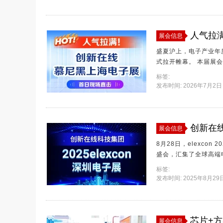
新学苑 等核心事业群一体化全产业链服务生态， 凭借专业的综合解决方案与精心策划的现场互动体
验，成为本次展会人气
人气拉
展会信息
盛夏沪上，电子产业年度盛会如期启幕！ 7月1日，20
式拉开帷幕。 本届展会展览面积近12万平方米， 汇聚超1800家覆盖半导体、传感器、电源、人工智
能等赛道的优质展商， 全面辐射新能源汽车、物联网、AI数据中心等前沿应用领域， 数万行业精英
标签:
齐聚现场，共探产业发
发布时间: 2026年7月2日 
创新在线
展会信息
8月28日，elexc
盛会，汇集了全球高端
线亦携旗下五大业务板
标签:
技术和行业洞见。
发布时间: 2025年8月29日 
芯片+方
展会信息