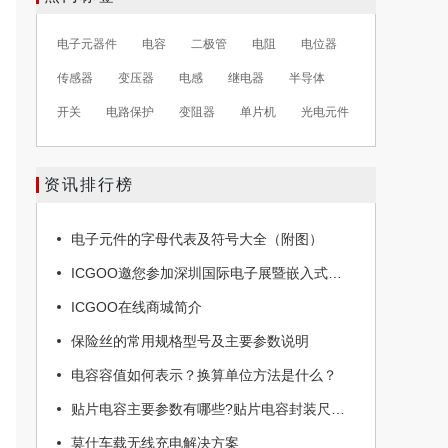
电子元器件
电容
二极管
电阻
电位器
传感器
变压器
电感
继电器
半导体
开关
电路保护
变阻器
单片机
光电元件
资讯排行榜
电子元件的字母代表及符号大全（附图）
ICGOO邀您参加深圳国际电子展暨嵌入式系统展
ICGOO在线商城简介
保险丝的常用规格型号及主要参数说明
电容容值如何表示？换算单位方法是什么？
贴片电容主要参数有哪些?贴片电容封装尺寸表(附图)
莫仕车载无线充电解决方案