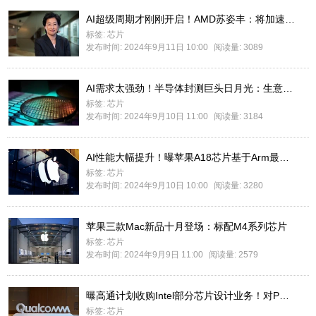
AI超级周期才刚刚开启！AMD苏姿丰：将加速推出AI芯片
标签:
芯片
发布时间: 2024年9月11日 10:00
阅读量: 3089
AI需求太强劲！半导体封测巨头日月光：生意好到根本没法交货
标签:
芯片
发布时间: 2024年9月10日 11:00
阅读量: 3184
AI性能大幅提升！曝苹果A18芯片基于Arm最新V9架构
标签:
芯片
发布时间: 2024年9月10日 10:00
阅读量: 3280
苹果三款Mac新品十月登场：标配M4系列芯片
标签:
芯片
发布时间: 2024年9月9日 11:00
阅读量: 2579
曝高通计划收购Intel部分芯片设计业务！对PC业务极有兴趣
标签:
芯片